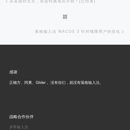
从圣诞到元旦，双蛋特惠现在开始！[已结束]
返回文章列表
下
落格输入法 MACOS 3 针对视障用户的优化
感谢
正楠方、阿勇、Glider， 没有你们，就没有落格输入法。
战略合作伙伴
岁寒输入法