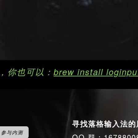
，你也可以：
brew install loginp
寻找落格输入法的
参与内测
QQ 群：16788