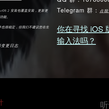
Telegram 群：
点我
macOS 2 安装包覆盖安装，更新更
功能。
你在寻找 iOS
 版本也很稳定，但我们不建议您在生
输入法吗？
测变更日志
计
听