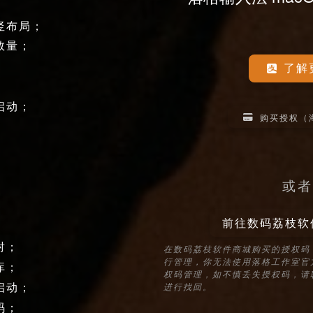
；
竖布局；
数量；
了解
启动；
购买授权（
；
；
或者
前往数码荔枝软
；
射；
在数码荔枝软件商城购买的授权码
行管理，你无法使用落格工作室官方 F
库；
权码管理，如不慎丢失授权码，请
启动；
进行找回。
码；