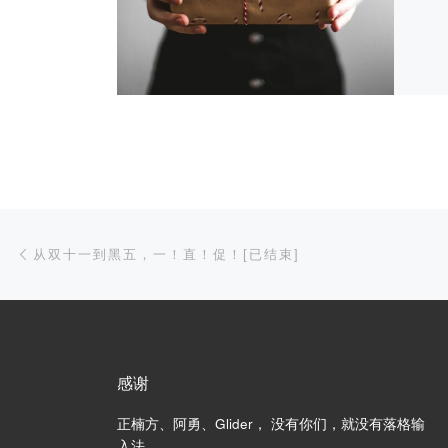
文章导航
上一篇
从双十一到黑五，一！直！促！[已结束]
感谢
正楠方、阿勇、Glider， 没有你们，就没有落格输
入法。