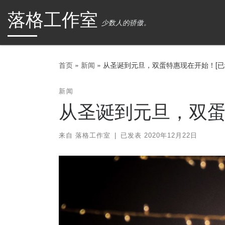
落格工作室
Skip to content
少数人的骄傲。
首页
»
新闻
»
从圣诞到元旦，双蛋特惠现在开始！[已
新闻
从圣诞到元旦，双蛋
来自
落格工作室
|
已发表
2020年12月22日