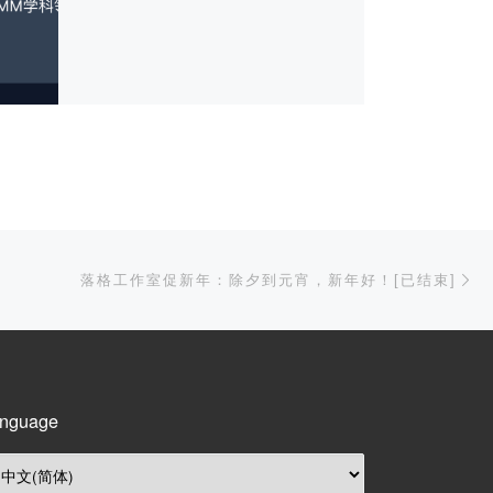
下
落格工作室促新年：除夕到元宵，新年好！[已结束]
nguage