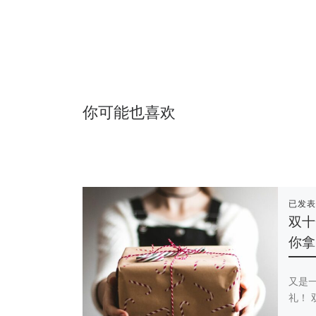
你可能也喜欢
已发
双十
你拿
又是
礼！ 双