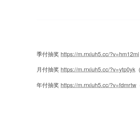
季付抽奖
https://m.rrxiuh5.cc/?v=hm12mi
月付抽奖
https://m.rrxiuh5.cc/?v=ytp0yk
年付抽奖
https://m.rrxiuh5.cc/?v=fdmrtw