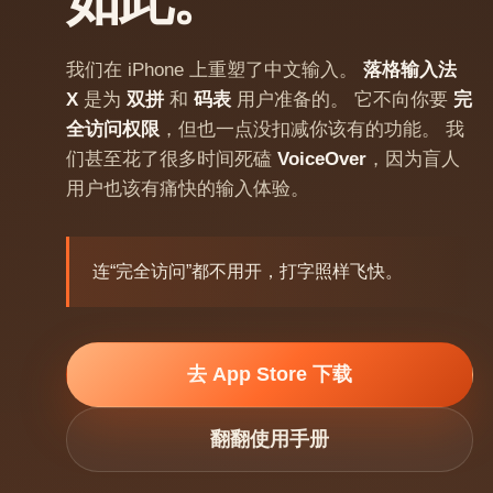
如此。
我们在 iPhone 上重塑了中文输入。
落格输入法
X
是为
双拼
和
码表
用户准备的。 它不向你要
完
全访问权限
，但也一点没扣减你该有的功能。 我
们甚至花了很多时间死磕
VoiceOver
，因为盲人
用户也该有痛快的输入体验。
连“完全访问”都不用开，打字照样飞快。
去 App Store 下载
翻翻使用手册