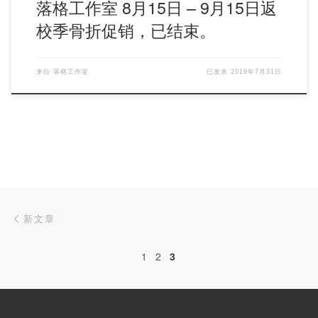
落格工作室 8月15日 – 9月15日返
校季骨折促销，已结束。
来自
落格工作室
已发表
2019年7月31日
文章导航
新文章
新文章
1
2
3