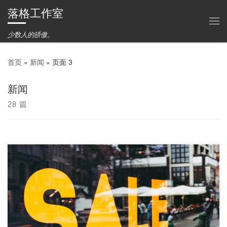
落格工作室
Skip to content
主
少数人的骄傲。
首页
»
新闻
»
页面 3
新闻
28 篇
618 大促！ 哈哈哈哈 618购物节（6月3日起至30日止）期间，落
格工作室所有 A […]