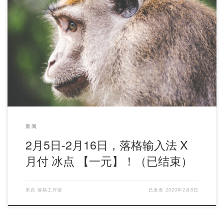
闲着在家的话……不如学学双拼？ 各位勤洗手多消毒，就算推迟上
班开学，也不要忘记锻炼身体～ […]
新闻
2月5日-2月16日，落格输入法 X
月付 冰点 【一元】！（已结束）
来自
落格工作室
已发表
2020年2月8日