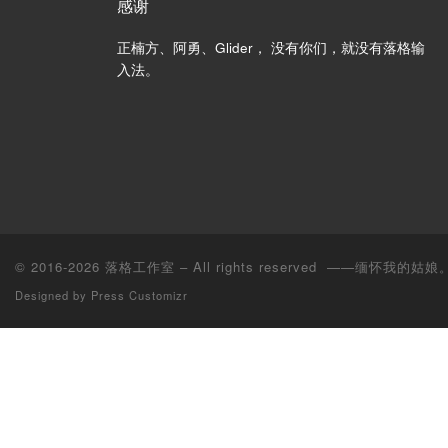
感谢
正楠方、阿勇、Glider， 没有你们，就没有落格输
入法。
© 2016-2026
落格工作室
– All rights reserved ——缅怀我的姑娘。 1
Designed by
Press Customizr