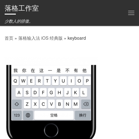
落格工作室
Skip to content
主
少数人的骄傲。
首页
»
落格输入法 iOS 经典版
»
keyboard