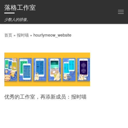
落格工作室
Skip to content
主
少数人的骄傲。
首页
»
报时喵
»
hourlymeow_website
优秀的工作室，再添新成员：报时喵