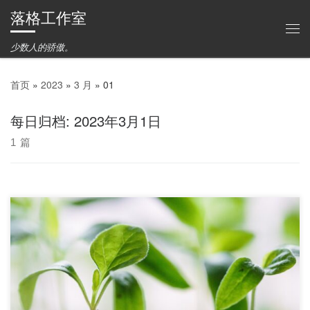
落格工作室
Skip to content
主
少数人的骄傲。
首页
»
2023
»
3 月
»
01
每日归档:
2023年3月1日
1 篇
先说重点：现在就去落格智聊注册账号，充一百送一百，活动随时
会结束，充到就是赚到！ 自从 ChatGP […]