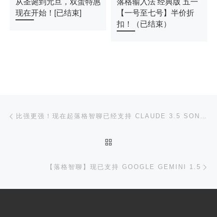
从圣诞到元旦，双蛋特惠
落格输入法 经典版 五一
现在开始！[已结束]
【一号至七号】半价折
扣！（已结束）
文章导航
上一篇
比强更强！现在起落格智聊已经支持 CLAUDE 3.5 SONNET
返回文章列表
下
【落格智聊】现已支持 GOOGLE GEMINI 1.5