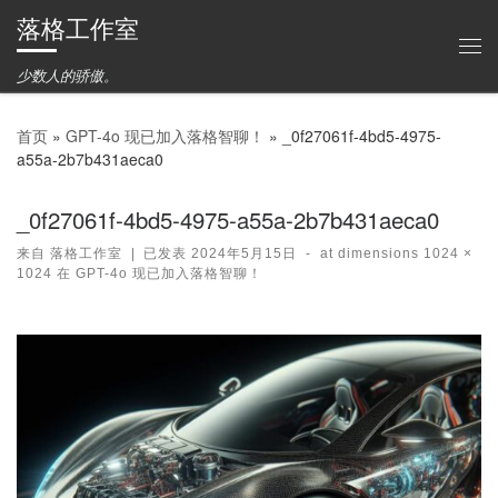
落格工作室
Skip to content
主
少数人的骄傲。
首页
»
GPT-4o 现已加入落格智聊！
»
_0f27061f-4bd5-4975-
a55a-2b7b431aeca0
_0f27061f-4bd5-4975-a55a-2b7b431aeca0
来自
落格工作室
|
已发表
2024年5月15日
-
at dimensions
1024 ×
1024
在
GPT-4o 现已加入落格智聊！
图片导航