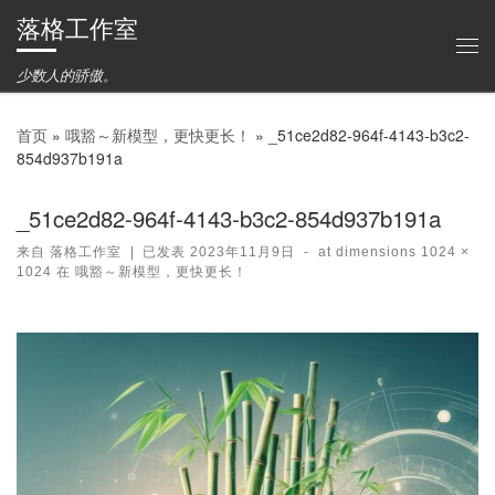
落格工作室
Skip to content
主
少数人的骄傲。
首页
»
哦豁～新模型，更快更长！
»
_51ce2d82-964f-4143-b3c2-
854d937b191a
_51ce2d82-964f-4143-b3c2-854d937b191a
来自
落格工作室
|
已发表
2023年11月9日
-
at dimensions
1024 ×
1024
在
哦豁～新模型，更快更长！
图片导航