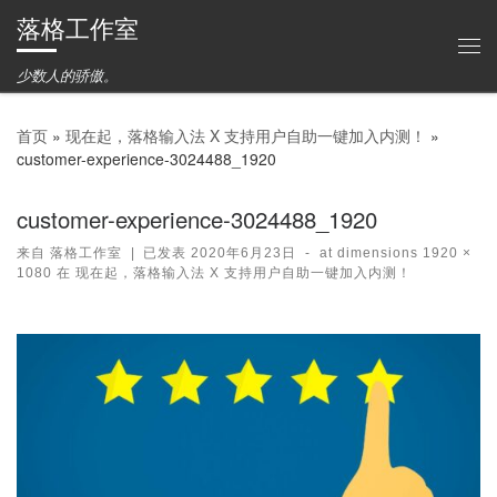
落格工作室
Skip to content
主
少数人的骄傲。
首页
»
现在起，落格输入法 X 支持用户自助一键加入内测！
»
customer-experience-3024488_1920
customer-experience-3024488_1920
来自
落格工作室
|
已发表
2020年6月23日
-
at dimensions
1920 ×
1080
在
现在起，落格输入法 X 支持用户自助一键加入内测！
图片导航