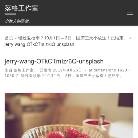
落格工作室
Skip to content
主
少数人的骄傲。
首页
»
错过返校季？10月1日 – 3日，国庆三天小放送！已结束。
»
jerry-wang-OTkCTmIzr6Q-unsplash
jerry-wang-OTkCTmIzr6Q-unsplash
来自
落格工作室
|
已发表
2019年9月25日
-
at dimensions
1620 ×
1080
在
错过返校季？10月1日 – 3日，国庆三天小放送！已结束。
图片导航