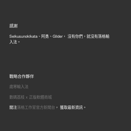
感謝
Seikusunokikata、阿勇、Glider， 沒有你們，就沒有落格輸
入法。
戰略合作夥伴
歲寒輸入法
數碼荔枝 x 正版軟體商城
關注
落格工作室官方新聞台
， 獲取最新資訊。