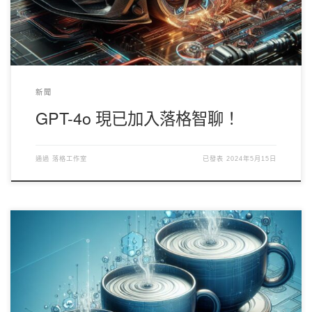
文本交互，這包括了用戶端和 API，我們正在努力安排圖片支
援......
新聞
GPT-4o 現已加入落格智聊！
通過
落格工作室
已發表
2024年5月15日
Anthropic 的 Claude 模型現已推出第三代： 中杯 Haiku 大杯
Sonnet 超大杯 Opus 其中超大杯 Opus 可比肩 GPT 4， 在寫作方
面尤其突出。模型的輸入長度可達 200k token，輸出則只有 4k。
現在起落格智聊支持選擇 Claude 3 系列模型。 定價： 中杯 Haiku
輸入：0.25點/1k token 輸出：0.85點/1k token 大杯 Sonnet 輸
入：0.1點/1k token 輸出：0.25點/1k token 超大杯 Opus 輸入：