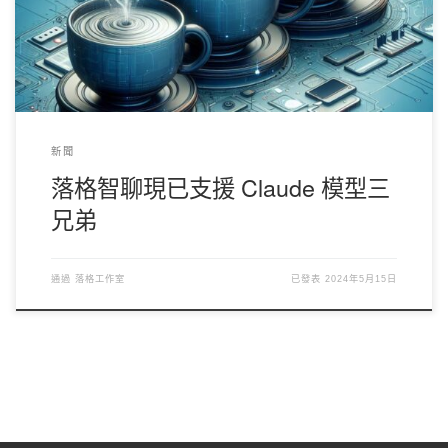
0.005點/1k token 輸出：0.015點/1k token 同樣的，API 使用者也
可以直接使用[
crayon-6a74a1200068c698454905-i/
] ， [
crayon-
6a74a12000696701453254-i/
] 和 [
crayon-
6a74a12000698028033836-i/
] 作為模型名稱來調用 API，返回的結
果將與 […]
新聞
落格智聊現已支援 Claude 模型三
兄弟
通過
落格工作室
已發表
2024年5月15日