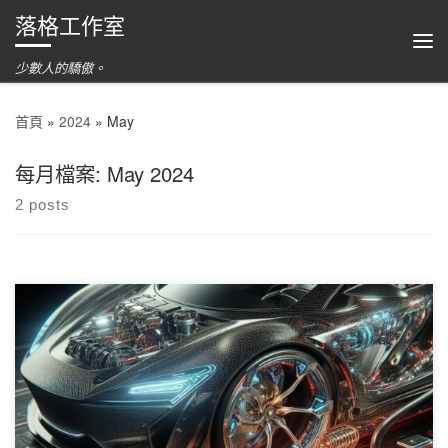
落格工作室
跳到內容
功
少數人的驕傲。
首頁
»
2024
»
May
每月檔案:
May 2024
2 posts
OpenAI 近日發佈了全新的 GPT4 模型，GPT-4o （是字母o不是數
位0） 該模型性能更高速度更快理解能力更強悍，更更重要的是，
價格還更低（相對 GPT-4-Turbo） 現在起落格智聊用戶端和 API
均已支援 GPT-4o！ 模型輸入：128k 模型輸出：4k 定價： 輸入：
0.1點/ 1k token 輸出：0.2點/ 1k token 另： 落格智聊目前只支援