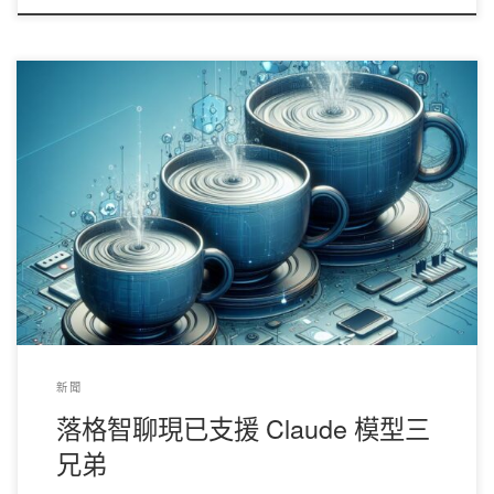
Anthropic 的 Claude 模型現已推出第三代： 中杯 Haiku 大杯
Sonnet 超大杯 Opus 其中超大杯 Opus 可比肩 GPT 4， 在寫作方
面尤其突出。模型的輸入長度可達 200k token，輸出則只有 4k。
現在起落格智聊支持選擇 Claude 3 系列模型。 定價： 中杯 Haiku
輸入：0.25點/1k token 輸出：0.85點/1k token 大杯 Sonnet 輸
入：0.1點/1k token 輸出：0.25點/1k token 超大杯 Opus 輸入：
0.005點/1k token 輸出：0.015點/1k token 同樣的，API 使用者也
可以直接使用[
crayon-6a79b14279e2c823473650-i/
] ， [
crayon-
6a79b14279e32264997435-i/
] 和 [
crayon-
6a79b14279e34459114867-i/
] 作為模型名稱來調用 API，返回的結
果將與 […]
新聞
落格智聊現已支援 Claude 模型三
兄弟