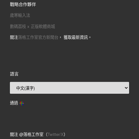
戰略合作夥伴
歲寒輸入法
數碼荔枝 x 正版軟體商城
關注
落格工作室官方新聞台
， 獲取最新資訊。
語言
通過
關注 @落格工作室（
Twitter/X
）