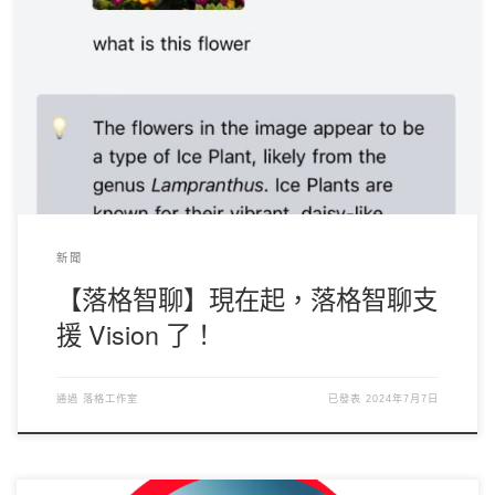
GPT-4o 還支持設定圖片清晰度等級高或者低。） 各個平臺用戶端
均已發佈，更新 0.6.3 版本即可。 使用限制 由於模型對圖片有處
理能力限制，在每次對話發送時，落格智聊用戶端方面最大支持發
送5張圖片，每個圖片大小不得超過 3.5MB，如果用戶選擇的圖片
大於 3.5MB，則會彈窗供用戶選擇是壓縮還是放棄。（但請注意，
不同模型一次處理圖片數量不盡相同，具體要根據模型設定使
用。） 落格智聊 API 同樣地，落格智聊 API 也已經支持圖片視
覺，使用 API 的使用者可使用 [
crayon-
6a79b14279a6e347638508-i/
] [
crayon-6a79b14279a77686719523-
i/
] [
crayon-6a79b14279a79581934676-i/
] [
crayon-
6a79b14279a7a801362226-i/
] [
crayon-6a79b14279a7c147326249-
i/
] 作為模型名稱使用圖片功能，請求各式統一為 OpenAI 格式。
對於 GPT-4o，落格智聊 API 並不支援 [
crayon-
新聞
6a79b14279a7e591316827-i/
] 為 [
crayon-
【落格智聊】現在起，落格智聊支
6a79b14279a7f673085273-i/
] 的模式，如果該欄位沒有設置或設置
為 [
crayon-6a79b14279a81263785566-i/
] ，則預設為 [
crayon-
援 Vision 了！
6a79b14279a82398278016-i/
] 。
通過
落格工作室
已發表
2024年7月7日