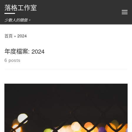
落格工作室
跳到內容
功
少數人的驕傲。
首頁
»
2024
年度檔案:
2024
6 posts
就在今天，OpenAI 新發佈了 O1 系列模型。這個模型是一個全新
的系列，主打增強理解能力。模型會在回答問題之前進行內部多步
驟思考，最終給出答案，非常適合科學研究，代碼編寫等需要複雜
理解的應用場景。 ——當然了代價就是模型的回復速度很慢，而且
由於需要在內部進行多輪的思考，所以也不能支援 streaming。另
外，思考時消耗的 token 也是算在用戶頭上的。所以顯然，模型的
價格是很貴的。 現在起，你也可以在落格智聊體驗和使用 O1 模型
了。我們現階段接入了兩個 O1 模型，它們分別是 [
crayon-