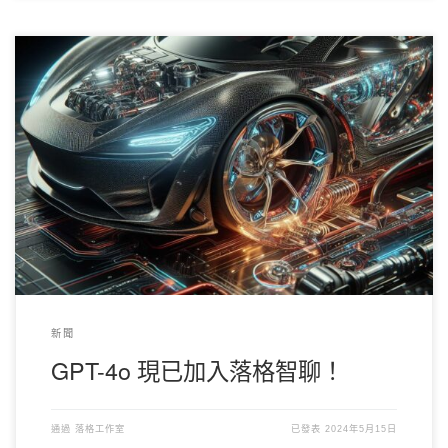
OpenAI 近日發佈了全新的 GPT4 模型，GPT-4o （是字母o不是數
位0） 該模型性能更高速度更快理解能力更強悍，更更重要的是，
價格還更低（相對 GPT-4-Turbo） 現在起落格智聊用戶端和 API
均已支援 GPT-4o！ 模型輸入：128k 模型輸出：4k 定價： 輸入：
0.1點/ 1k token 輸出：0.2點/ 1k token 另： 落格智聊目前只支援
文本交互，這包括了用戶端和 API，我們正在努力安排圖片支
援......
新聞
GPT-4o 現已加入落格智聊！
通過
落格工作室
已發表
2024年5月15日