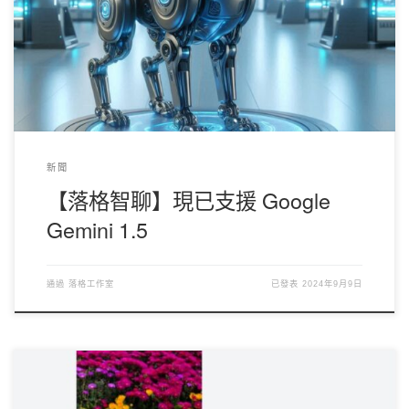
token！ 定價 我們對現有的 Gemini 1.5 flash 定價進行了一定的調
整（降價！ ），輸入從 0.05 降低至 0.003， 輸出從 0.08 降低至
0.009！ 現在我們也加入了 Gemini 1.5 pro 的支援，輸入 0.005，
輸出 0.015. API 遺憾的是，目前我們的 API 依舊只能支援
OpenAI 和 Anthropic 模型，並不能支援谷歌的模型，而且，返回
格式統一都是 OpenAI 格式。
新聞
【落格智聊】現已支援 Google
Gemini 1.5
通過
落格工作室
已發表
2024年9月9日
落格智聊現已支持視覺模型！ 支援的模型包括 Claude 3 Haiku，
Claude 3 Sonnet， Claude 3 Opus 以及 GPT-4o （其中對於