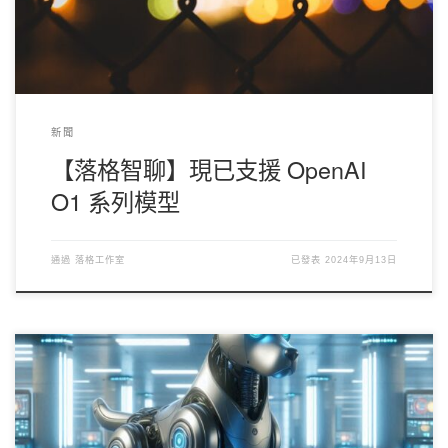
6a79b14278936948919189-i/
] 和 [
crayon-
6a79b14278941548217283-i/
] 定價 O1 Preview 輸入 0.3， 輸出
0.8 O1 Mini 輸入 0.06，輸出 0.25 限制 目前由於還是內測階段，
OpenAI 給的流量很小，每個帳號每分鐘只能有 20 個請求，所以
還請各位省著點用，將來容量放開後我們也會相應地進一步降低價
格。 API 現在你可以使用 [
crayon-6a79b14278943246678276-i/
]
和 [
crayon-6a79b14278944870099798-i/
] 作為模型名稱來使用 落
新聞
格智聊的 API 使用這兩個模型了。但需要注意的是： 模型不支援
【落格智聊】現已支援 OpenAI
[
crayon-6a79b14278946491253528-i/
] 功能，開啟會返回錯誤； 模
型不支援 [
crayon-6a79b14278948977189664-i/
] 功能，相關參數會
O1 系列模型
被丟棄； 其他模型不支援的功能，相關參數都會被丟棄； […]
通過
落格工作室
已發表
2024年9月13日
現在你可以在落格智聊用戶端（www.chatai.lol）使用谷歌的
Gemini 1.5 了...... 儘管我們之前其實就已經支援了該模型，但由於
一些技術限制，模型回應並不是很穩定，現在，我們解決了技術難
題，Gemini 模型變得可用了！ 谷歌的 Gemini 模型雖然智力上比
GPT-4o 要差一些，但勝在價格便宜，且上下文窗口高達百萬級