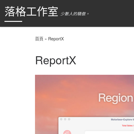
落格工作室
跳到內容
少數人的驕傲。
首頁
»
ReportX
ReportX