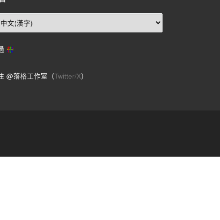
過
注 @落格工作室（
Twitter/X
）