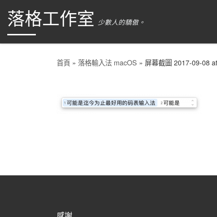
落格工作室
跳到內容
少數人的驕傲。
首頁
»
落格輸入法 macOS
»
屏幕截圖 2017-09-08
a
感謝