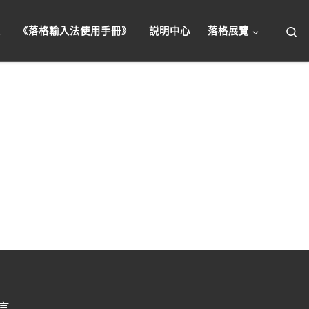
搜
頁
《落格輸入法使用手冊》
説明中心
落格展覽
言