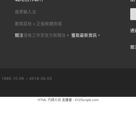
歲寒輸入法
數碼荔枝 x 正版軟體商城
通
關注
落格工作室官方新聞台
， 獲取最新資訊。
關
995.10.09 – 2018.06.03
HTML 代碼片段
支援者 :
XYZScripts.com