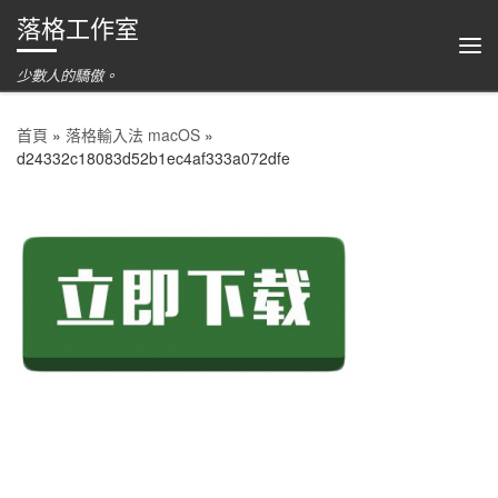
落格工作室
跳到內容
功
少數人的驕傲。
首頁
»
落格輸入法 macOS
»
d24332c18083d52b1ec4af333a072dfe