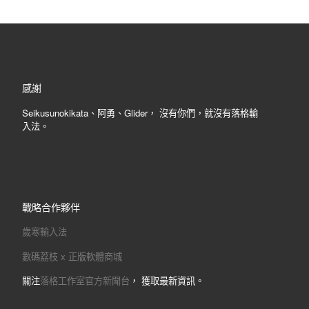
感謝
Seikusunokikata、阿勇、Glider， 沒有你們，就沒有落格輸
入法。
戰略合作夥伴
歲寒輸入法
數碼荔枝 x 正版軟體商城
關注
落格工作室官方新聞台
， 獲取最新資訊。