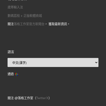
歲寒輸入法
數碼荔枝 x 正版軟體商城
關注
落格工作室官方新聞台
， 獲取最新資訊。
語言
通過
關注 @落格工作室（
Twitter/X
）