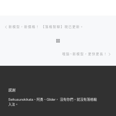
文章導航
Previous post
新模型，新價格！ 【落格智聊】現已更新。
BACK TO POST LIST
Ne
哦豁~新模型，更快更長！
感謝
Seikusunokikata、阿勇、Glider， 沒有你們，就沒有落格輸
入法。