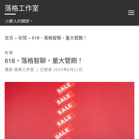
落格工作室
跳到內容
功
少數人的驕傲。
首頁
»
新聞
»
618，落格智聊，量大管飽！
新聞
618，落格智聊，量大管飽！
通過
落格工作室
|
已發表
2023年6月17日