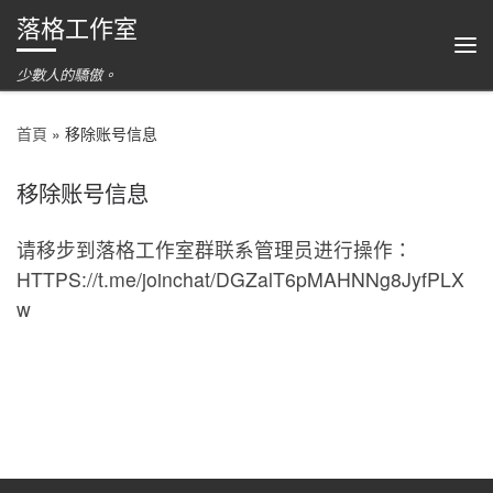
落格工作室
跳到內容
功
少數人的驕傲。
首頁
»
移除账号信息
移除账号信息
请移步到落格工作室群联系管理员进行操作
：
HTTPS://
t.me/joinchat/DGZalT6pMAHNNg8JyfPLX
w