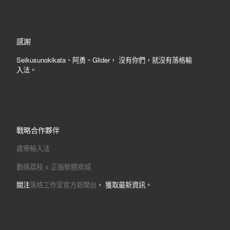
感謝
Seikusunokikata、阿勇、Glider， 沒有你們，就沒有落格輸
入法。
戰略合作夥伴
歲寒輸入法
數碼荔枝 x 正版軟體商城
關注
落格工作室官方新聞台
， 獲取最新資訊。