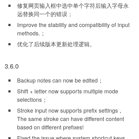
修复网页输入框中选中单个字符后输入字母永
远替换同一个的错误；
Improve the stability and compatibility of input
methods.；
优化了后续版本更新处理逻辑。
3.6.0
Backup notes can now be edited；
Shift + letter now supports multiple mode
selections；
Stroke input now supports prefix settings，
The same stroke can have different content
based on different prefixes!
Fixed the issue where system shortcut keys