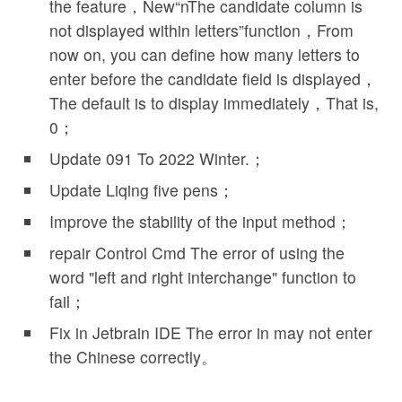
the feature，New
“n
The candidate column is
not displayed within letters
”
function，From
now on, you can define how many letters to
enter before the candidate field is displayed，
The default is to display immediately，That is,
0；
Update
091
To
2022
Winter.；
Update Liqing five pens；
Improve the stability of the input method；
repair
Control Cmd
The error of using the
word "left and right interchange" function to
fail；
Fix in
Jetbrain IDE
The error in may not enter
the Chinese correctly。