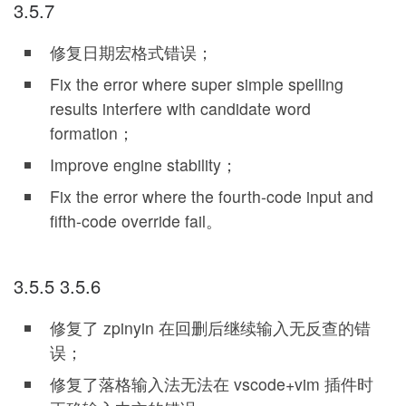
3.5.7
修复日期宏格式错误；
Fix the error where super simple spelling
results interfere with candidate word
formation；
Improve engine stability；
Fix the error where the fourth-code input and
fifth-code override fail。
3.5.5 3.5.6
修复了 zpinyin 在回删后继续输入无反查的错
误；
修复了落格输入法无法在 vscode+vim 插件时