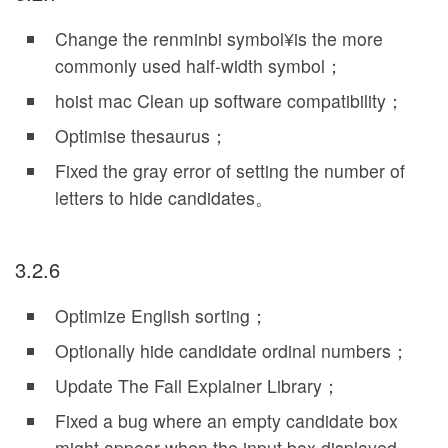
Change the renminbi symbol
¥
is the more
commonly used half-width symbol；
hoist
mac
Clean up software compatibility；
Optimise thesaurus；
Fixed the gray error of setting the number of
letters to hide candidates。
3.2.6
Optimize English sorting；
Optionally hide candidate ordinal numbers；
Update The Fall Explainer Library；
Fixed a bug where an empty candidate box
might appear when the input box displayed