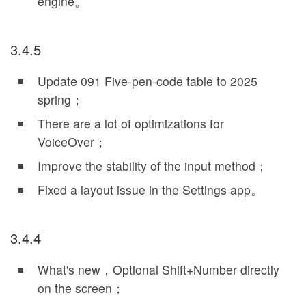
engine。
3.4.5
Update 091 Five-pen-code table to 2025
spring；
There are a lot of optimizations for
VoiceOver；
Improve the stability of the input method；
Fixed a layout issue in the Settings app。
3.4.4
What's new，Optional Shift+Number directly
on the screen；