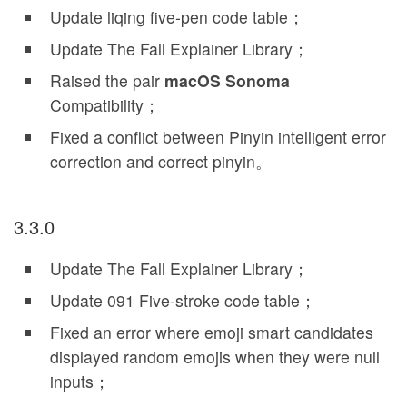
Update liqing five-pen code table；
Update The Fall Explainer Library；
Raised the pair
macOS Sonoma
Compatibility；
Fixed a conflict between Pinyin intelligent error
correction and correct pinyin。
3.3.0
Update The Fall Explainer Library；
Update 091 Five-stroke code table；
Fixed an error where emoji smart candidates
displayed random emojis when they were null
inputs；