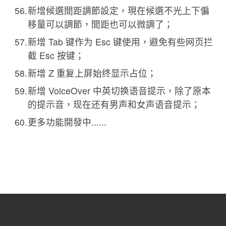
新增候選間距調節設定，現在候選不光上下偏
移量可以調節，間距也可以微調了；
新增 Tab 键作为 Esc 键使用
，
避免有些网页拦
截 Esc 按键
；
新增 Z 重复上屏始终显示占位
；
新增 VoiceOver 中英切换语音提示
，
除了原本
的提示音
，
现在还有男声和女声语音提示
；
更多功能開發中......