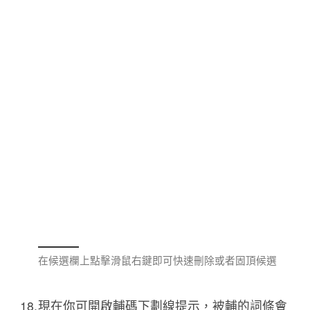
在候選欄上點擊滑鼠右鍵即可快速刪除或者固頂候選
現在你可開啟輔碼下劃線提示，被輔的詞條會