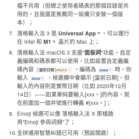
檔不共用（但總之使用者碼表的那個目錄是共
用的，且我還是推薦同一設備只安裝一個版
本）；
落格輸入法 3 是
Universal App。
，可以運行
在 Intel 和
M1。
晶片的 Mac 上；
落格輸入法 macOS 3 支援"
面板詞
"功能，自定
義編碼和碼表都可以使用，比如設置自定義編
碼內容
，編碼為
時，你
[
當前日期
]
#date。
aaaa。
輸入
，候選欄中會顯示 [當前日期]，但
aaaa。
輸入的內容則是實際日期（比如 2020年12月
14日）——如果單純要輸入[xxx。]的內容，就
在前面加一個井號進行轉義 #[xxx。]；
Emoji 候選可以像 落格輸入法 X 那樣啟
用"Emoji 參與詞頻"了；
全拼通用智慧糾錯已可用（預設開啟）；