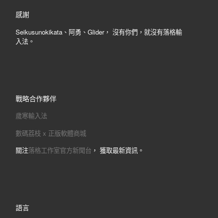
感謝
Seikusunokikata、阿勇、Glider， 沒有你們，就沒有落格輸
入法。
戰略合作夥伴
歲寒輸入法
數碼荔枝 x 正版軟體商城
關注
落格工作室官方新聞台
， 獲取最新資訊。
語言