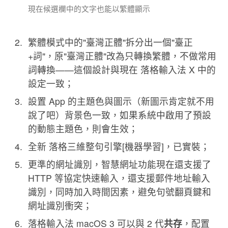
現在候選欄中的文字也能以繁體顯示
繁體模式中的"臺灣正體"拆分出一個"臺正
+詞"，原"臺灣正體"改為只轉換繁體，不做常用
詞轉換——這個設計與現在 落格輸入法 X 中的
設定一致；
設置 App 的主題色與圖示（新圖示肯定就不用
說了吧）背景色一致，如果系統中啟用了預設
的動態主題色，則會生效；
全新 落格三維整句引擎[機器學習]，已實裝；
更準的網址識別，智慧網址功能現在還支援了
HTTP 等協定快速輸入，還支援郵件地址輸入
識別，同時加入時間因素，避免句號翻頁鍵和
網址識別衝突；
落格輸入法 macOS 3 可以與 2 代
共存
，配置